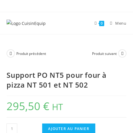
Skip
to
content
Menu
0
Produit précédent
Produit suivant
Support PO NT5 pour four à
pizza NT 501 et NT 502
295,50
€
HT
quantité
AJOUTER AU PANIER