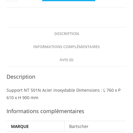
de
Support
PO
NT5
pour
DESCRIPTION
four
à
INFORMATIONS COMPLÉMENTAIRES
pizza
AVIS (0)
NT
501
et
Description
NT
Support NT 501N Acier inoxydable Dimensions : L 760 x P
502
610 x H 900 mm
Informations complémentaires
MARQUE
Bartscher