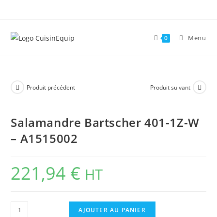
Skip
to
content
Menu
0
Produit précédent
Produit suivant
Salamandre Bartscher 401-1Z-W
– A1515002
221,94
€
HT
quantité
AJOUTER AU PANIER