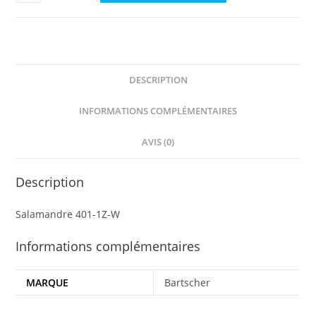
de
Salamandre
Bartscher
401-
1Z-
DESCRIPTION
W
-
INFORMATIONS COMPLÉMENTAIRES
A1515002
AVIS (0)
Description
Salamandre 401-1Z-W
Informations complémentaires
MARQUE
Bartscher