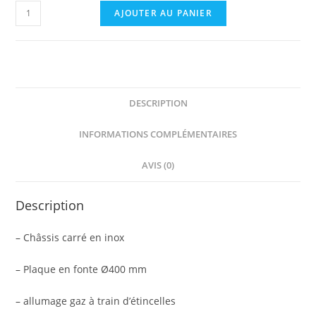
quantité
AJOUTER AU PANIER
de
Crêpière
Krampouz
gaz
-
DESCRIPTION
gamme
confort
INFORMATIONS COMPLÉMENTAIRES
8
AVIS (0)
br
-
châssis
Description
carré
– Châssis carré en inox
D40
cm
– Plaque en fonte Ø400 mm
– allumage gaz à train d’étincelles