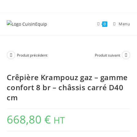
Skip
to
content
Menu
0
Produit précédent
Produit suivant
Crêpière Krampouz gaz – gamme
confort 8 br – châssis carré D40
cm
668,80
€
HT