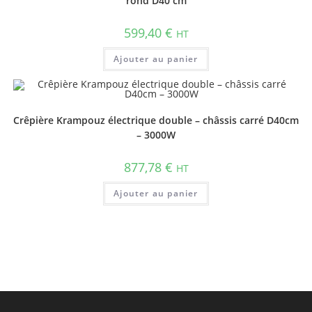
rond D40 cm
599,40
€
HT
Ajouter au panier
Crêpière Krampouz électrique double – châssis carré D40cm
– 3000W
877,78
€
HT
Ajouter au panier